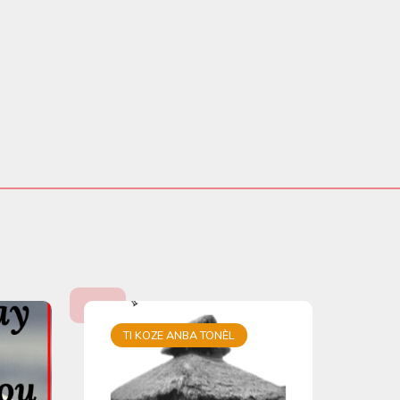
TI KOZE ANBA TONÈL