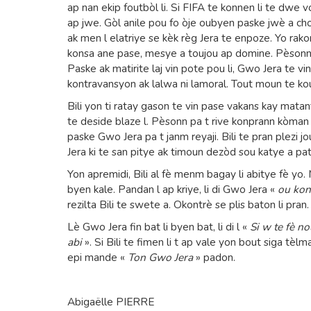
ap nan ekip foutbòl li. Si FIFA te konnen li te dwe v
ap jwe. Gòl anile pou fo òje oubyen paske jwè a cho
ak men l elatriye se kèk règ Jera te enpoze. Yo rak
konsa ane pase, mesye a toujou ap domine. Pèsonn 
Paske ak matirite laj vin pote pou li, Gwo Jera te 
kontravansyon ak lalwa ni lamoral. Tout moun te kou
Bili yon ti ratay gason te vin pase vakans kay matant 
te deside blaze l. Pèsonn pa t rive konprann kòman
paske Gwo Jera pa t janm reyaji. Bili te pran plezi
Jera ki te san pitye ak timoun dezòd sou katye a pa
Yon apremidi, Bili al fè menm bagay li abitye fè yo
byen kale. Pandan l ap kriye, li di Gwo Jera «
ou konn
rezilta Bili te swete a. Okontrè se plis baton li pran.
Lè Gwo Jera fin bat li byen bat, li di l «
Si w te fè n
abi
». Si Bili te fimen li t ap vale yon bout siga tèlma
epi mande «
Ton Gwo Jera
» padon.
Abigaëlle PIERRE