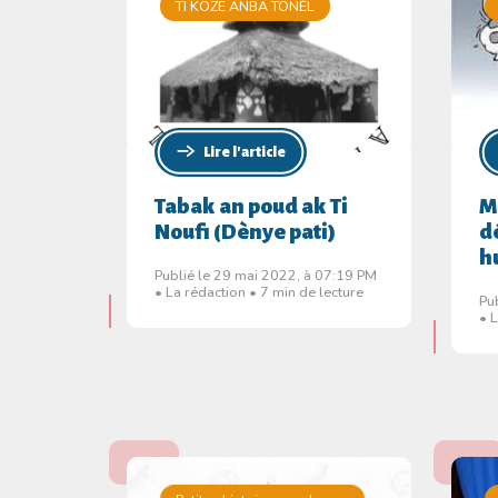
TI KOZE ANBA TONÈL
Lire l'article
Tabak an poud ak Ti
M
Noufi (Dènye pati)
d
h
Publié le 29 mai 2022, à 07:19 PM
• La rédaction • 7 min de lecture
Pu
• 