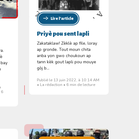
Lire l'article
Priyè pou sent lapli
Zakataklaw! Zèklè ap file, loray
ap gronde. Tout moun chita
a.
anba yon gwo choukoun ap
fè
tann kèk gout lapli pou mouye
 bay
gòj b...
n
Publié le 13 juin 2022, à 10:14 AM
• La rédaction • 6 min de lecture
à
 6