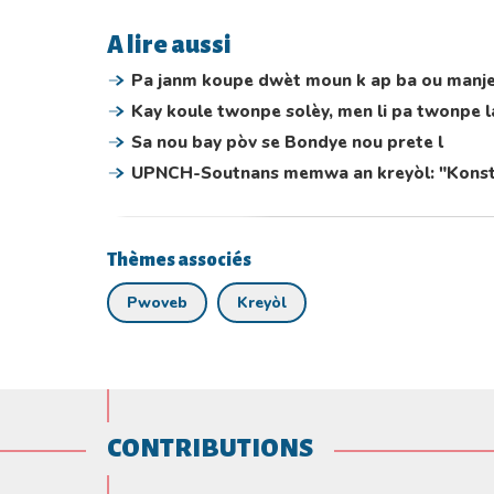
A lire aussi
Pa janm koupe dwèt moun k ap ba ou manj
Kay koule twonpe solèy, men li pa twonpe la
Sa nou bay pòv se Bondye nou prete l
UPNCH-Soutnans memwa an kreyòl: "Konstiti
Thèmes associés
Pwoveb
Kreyòl
CONTRIBUTIONS