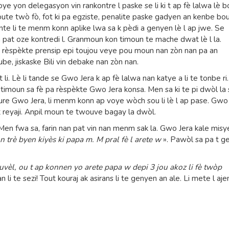
oye yon delegasyon vin rankontre l paske se li ki t ap fè lalwa lè b
ute twò fò, fot ki pa egziste, penalite paske gadyen an kenbe bou
onte li te menm konn aplike lwa sa k pèdi a genyen lè l ap jwe. Se
pat oze kontredi l. Granmoun kon timoun te mache dwat lè l la.
vin rèspèkte prensip epi toujou veye pou moun nan zòn nan pa an
be, jiskaske Bili vin debake nan zòn nan.
li. Lè li tande se Gwo Jera k ap fè lalwa nan katye a li te tonbe ri. 
 timoun sa fè pa rèspèkte Gwo Jera konsa. Men sa ki te pi dwòl la
 joure Gwo Jera, li menm konn ap voye wòch sou li lè l ap pase. Gwo
t reyaji. Anpil moun te twouve bagay la dwòl.
. Men fwa sa, farin nan pat vin nan menm sak la. Gwo Jera kale misy
 trè byen kiyès ki papa m. M pral fè l arete w
». Pawòl sa pa t g
ouvèl, ou t ap konnen yo arete papa w depi 3 jou akoz li fè twòp
n li te sezi! Tout kouraj ak asirans li te genyen an ale. Li mete l aj