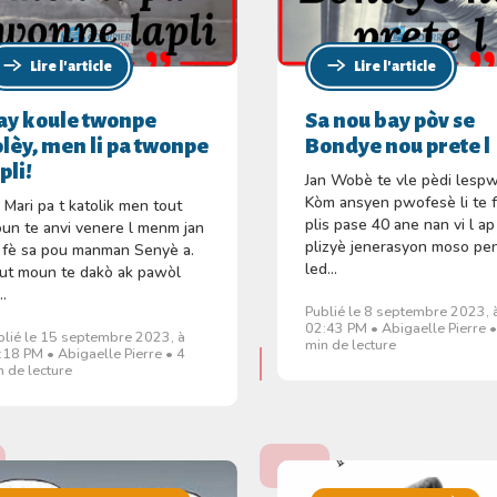
Lire l'article
Lire l'article
ay koule twonpe
Sa nou bay pòv se
olèy, men li pa twonpe
Bondye nou prete l
pli!
Jan Wobè te vle pèdi lespw
Kòm ansyen pwofesè li te 
 Mari pa t katolik men tout
plis pase 40 ane nan vi l ap
un te anvi venere l menm jan
plizyè jenerasyon moso pe
 fè sa pou manman Senyè a.
led...
ut moun te dakò ak pawòl
..
Publié le 8 septembre 2023, 
02:43 PM • Abigaelle Pierre •
blié le 15 septembre 2023, à
min de lecture
:18 PM • Abigaelle Pierre • 4
n de lecture