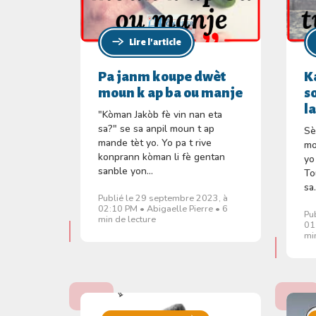
Lire l'article
Pa janm koupe dwèt
K
moun k ap ba ou manje
s
la
"Kòman Jakòb fè vin nan eta
sa?" se sa anpil moun t ap
Sè
mande tèt yo. Yo pa t rive
mo
konprann kòman li fè gentan
yo
sanble yon...
To
sa.
Publié le 29 septembre 2023, à
02:10 PM • Abigaelle Pierre • 6
Pu
min de lecture
01
mi