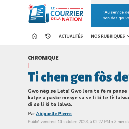
"Au service d
non des gouve
ACTUALITÉS
NOS RUBRIQUES
CHRONIQUE
Ti chen gen fòs d
Gwo nèg se Leta! Gwo Jera te fè m panse k
katye a paske mesye sa se li ki te fè lalw
di se li ki te lalwa.
Par
Abigaelle Pierre
Publié vendredi 13 octobre 2023, à 02:27 PM • 3 min de