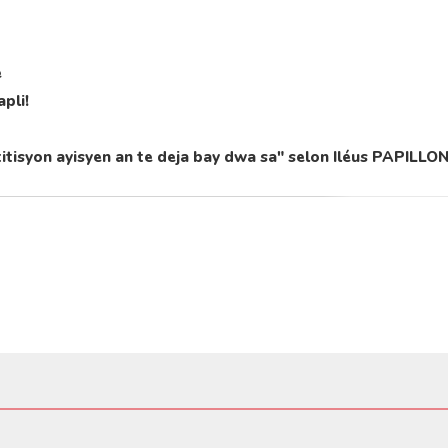
e
pli!
syon ayisyen an te deja bay dwa sa" selon Iléus PAPILLO