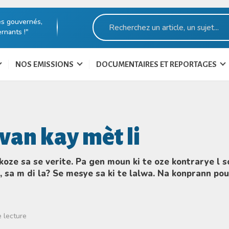
es gouvernés,
rnants !"
NOS EMISSIONS
DOCUMENTAIRES ET REPORTAGES
evan kay mèt li
oze sa se verite. Pa gen moun ki te oze kontrarye l s
a, sa m di la? Se mesye sa ki te lalwa. Na konprann po
 lecture