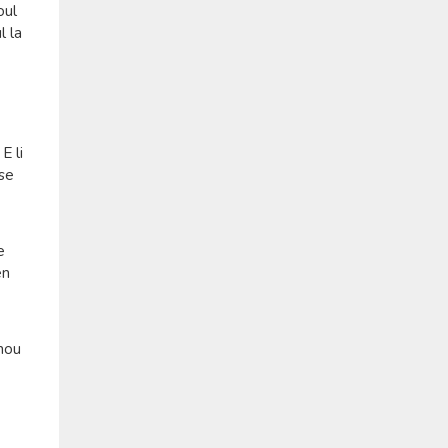
oul
l la
E li
 se
e
en
enou