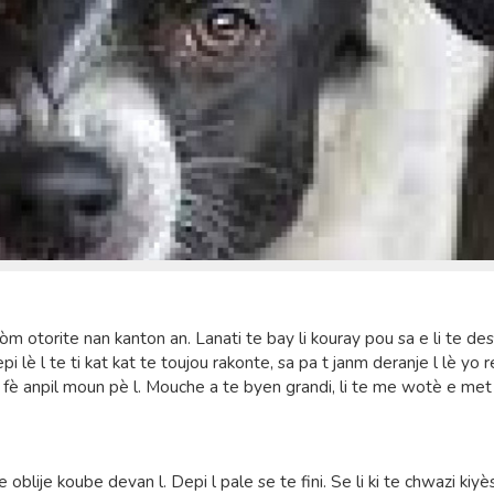
kòm otorite nan kanton an. Lanati te bay li kouray pou sa e li te de
lè l te ti kat kat te toujou rakonte, sa pa t janm deranje l lè yo r
te fè anpil moun pè l. Mouche a te byen grandi, li te me wotè e met
e oblije koube devan l. Depi l pale se te fini. Se li ki te chwazi kiyè