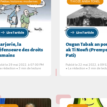
Petites histoires modernes
TI KOZE ANBA TONÈL
Lire l'article
Lire l'article
arjorie, la
Ougan Tabak an po
éfenseure des droits
ak Ti Noufi (Premy
umains
Pati)
blié le 29 mai 2022, à 07:00 PM
Publié le 22 mai 2022, à 09:
La rédaction • 3 min de lecture
• La rédaction • 3 min de lect