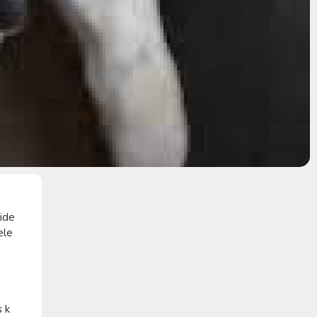
side
ele
s k