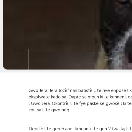
Gwo Jera, Jera Jozèf nan batistè l, te rive enpoze l 
eksplwate kado sa. Dapre sa moun ki te konnen l depi 
l Gwo Jera. Okontrè, li te fyè paske se gwosè l ki 
sou sa li te gwo nèg.
Depi lè l te gen 5 ane, timoun ki te gen 2 fwa laj li t