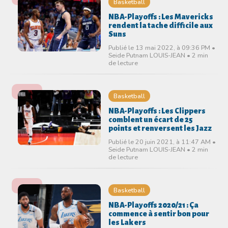
Basketball
NBA-Playoffs : Les Mavericks
rendent la tache difficile aux
Suns
Publié le 13 mai 2022, à 09:36 PM •
Seide Putnam LOUIS-JEAN • 2 min
de lecture
Basketball
NBA-Playoffs : Les Clippers
comblent un écart de 25
points et renversent les Jazz
Publié le 20 juin 2021, à 11:47 AM •
Seide Putnam LOUIS-JEAN • 2 min
de lecture
Basketball
NBA-Playoffs 2020/21 : Ça
commence à sentir bon pour
les Lakers