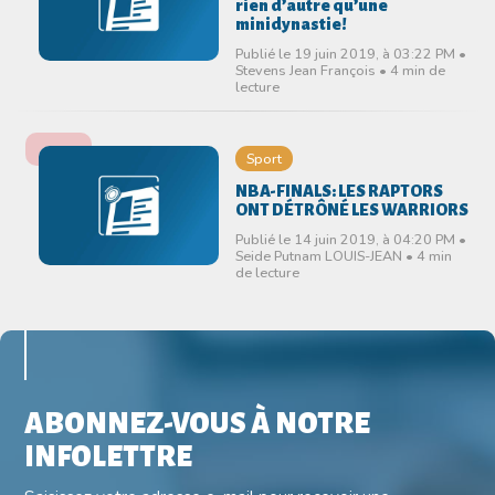
rien d’autre qu’une
minidynastie!
Publié le 19 juin 2019, à 03:22 PM •
Stevens Jean François • 4 min de
lecture
Sport
NBA-FINALS: LES RAPTORS
ONT DÉTRÔNÉ LES WARRIORS
Publié le 14 juin 2019, à 04:20 PM •
Seide Putnam LOUIS-JEAN • 4 min
de lecture
ABONNEZ-VOUS À NOTRE
INFOLETTRE