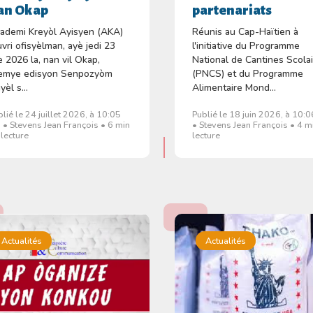
an Okap
partenariats
ademi Kreyòl Ayisyen (AKA)
Réunis au Cap-Haïtien à
uvri ofisyèlman, ayè jedi 23
l'initiative du Programme
yè 2026 la, nan vil Okap,
National de Cantines Scola
emye edisyon Senpozyòm
(PNCS) et du Programme
yèl s...
Alimentaire Mond...
blié le 24 juillet 2026, à 10:05
Publié le 18 juin 2026, à 10:
 • Stevens Jean François • 6 min
• Stevens Jean François • 4 m
 lecture
lecture
Actualités
Actualités