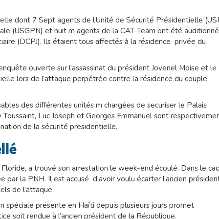
ielle dont 7 Sept agents de l’Unité de Sécurité Présidentielle (US
onale (USGPN) et huit m agents de la CAT-Team ont été auditionné
iaire (DCPJ). Ils étaient tous affectés à la résidence privée du
 enquête ouverte sur l’assassinat du président Jovenel Moise et le
lle lors de l’attaque perpétrée contre la résidence du couple
ables des différentes unités m chargées de securiser le Palais
uy Toussaint, Luc Joseph et Georges Emmanuel sont respectiveme
tion de la sécurité presidentielle.
ellé
 Floride, a trouvé son arrestation le week-end écoulé. Dans le ca
ée par la PNH. Il est accusé d’avoir voulu écarter l’ancien présiden
uels de l’attaque.
n spéciale présente en Haïti depuis plusieurs jours promet
ice soit rendue à l’ancien président de la République.