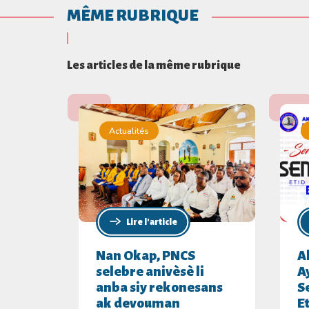
MÊME RUBRIQUE
Les articles de la même rubrique
Actualités
Lire l'article
Nan Okap, PNCS
A
selebre anivèsè li
A
anba siy rekonesans
S
ak devouman
E