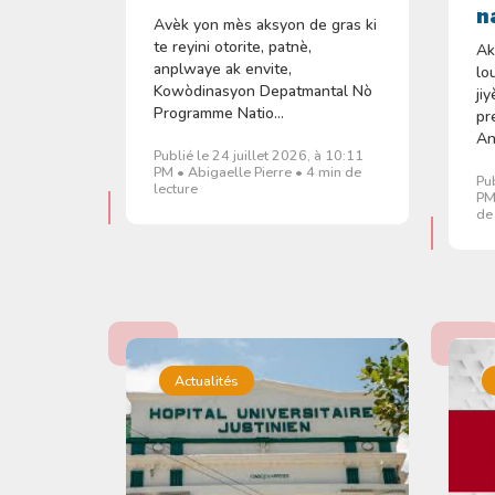
n
Avèk yon mès aksyon de gras ki
te reyini otorite, patnè,
Ak
anplwaye ak envite,
lo
Kowòdinasyon Depatmantal Nò
ji
Programme Natio...
pr
An
Publié le 24 juillet 2026, à 10:11
PM • Abigaelle Pierre • 4 min de
Pu
lecture
PM
de
Actualités