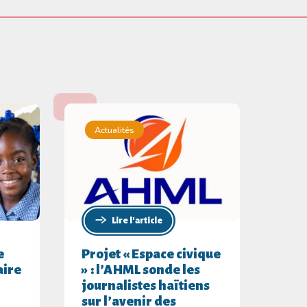
Actualités
Lire l'article
e
Projet « Espace civique
aire
» : l’AHML sonde les
journalistes haïtiens
sur l’avenir des