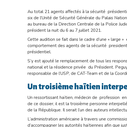
Au total 21 agents affectés à la sécurité président
six de l’Unité de Sécurité Générale du Palais Nati
au bureau de la Direction Centrale de la Police Judic
président la nuit du 6 au 7 juillet 2021.
Cette audition se fait dans le cadre d’une « large »
comportement des agents de la sécurité presidentie
présidentiel.
S’y est ajouté le remplacement de tous les respons
national et la résidence privée du Président. Peg
responsable de l’USP, de CAT-Team et de la Coordina
Un troisième haïtien interp
Un ressortissant haïtien, médecin de profession en
de ce dossier, il est la troisième personne interpell
de la République. Il serait l’un des auteurs intellect
L’administration américaine à travers une commissio
d’accompagner les autorités haïtiennes afin que just