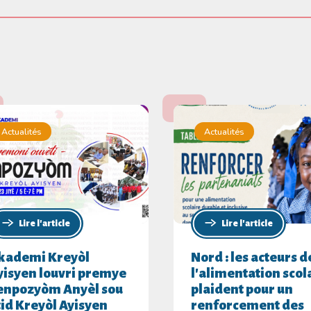
Actualités
Actualités
Lire l'article
Lire l'article
kademi Kreyòl
Nord : les acteurs d
yisyen louvri premye
l'alimentation scol
enpozyòm Anyèl sou
plaident pour un
tid Kreyòl Ayisyen
renforcement des