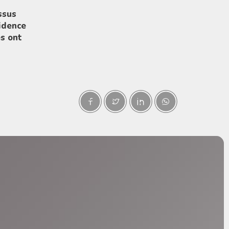
ssus
sidence
es ont