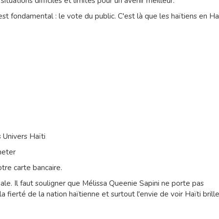
ituations difficiles et limités pour un avenir meilleur.
est fondamental : le vote du public. C'est là que les haïtiens en Haï
 Univers Haïti
heter
tre carte bancaire.
le. Il faut souligner que Mélissa Queenie Sapini ne porte pas
fierté de la nation haïtienne et surtout l'envie de voir Haïti brille