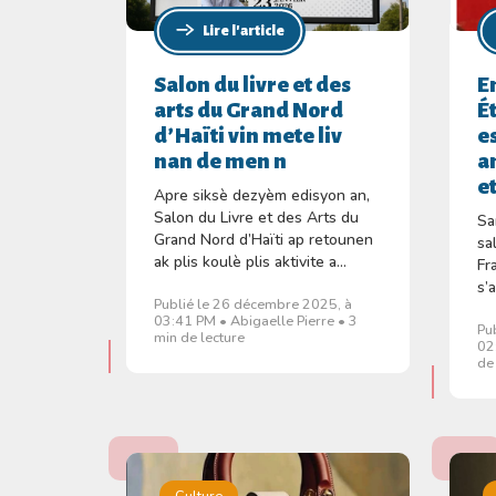
Lire l'article
Salon du livre et des
E
arts du Grand Nord
É
d’Haïti vin mete liv
e
nan de men n
a
e
Apre siksè dezyèm edisyon an,
Salon du Livre et des Arts du
Sa
Grand Nord d’Haïti ap retounen
sa
ak plis koulè plis aktivite a...
Fr
s’a
Publié le 26 décembre 2025, à
03:41 PM • Abigaelle Pierre • 3
Pu
min de lecture
02
de
Culture