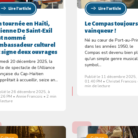
Lire l'article
Lire l'article
n tournée en Haïti,
Le Compas toujour
tienne De Saint-Exil
vainqueur !
st nommé
Né au cœur de Port-au-Pri
mbassadeur culturel
dans les années 1950, le
t signe deux ouvrages
Compas est devenu bien p
qu'un simple genre musical
medi 20 décembre 2025, la
symbol...
lle de spectacle de l’Alliance
ançaise du Cap-Haïtien
Publié le 11 décembre 2025,
pprêtait à accueillir, seize an...
01:40 PM • Christel Francois 
min de lecture
blié le 26 décembre 2025, à
:26 PM • Annie Francois • 2 min
 lecture
Culture
Culture