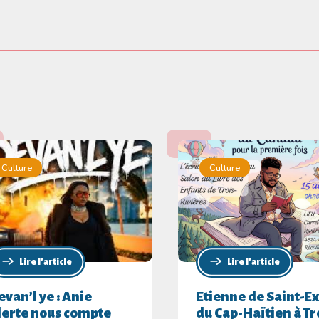
Culture
Culture
Lire l'article
Lire l'article
evan’l ye : Anie
Etienne de Saint-Ex
lerte nous compte
du Cap-Haïtien à Tr