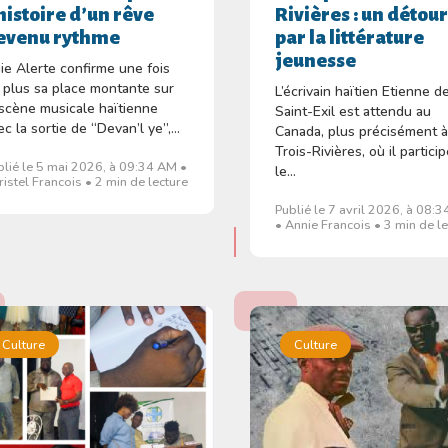
’histoire d’un rêve
Rivières : un détou
evenu rythme
par la littérature
jeunesse
ie Alerte confirme une fois
 plus sa place montante sur
L’écrivain haïtien Etienne d
 scène musicale haïtienne
Saint-Exil est attendu au
ec la sortie de “Devan’l ye”,...
Canada, plus précisément 
Trois-Rivières, où il partici
blié le 5 mai 2026, à 09:34 AM •
le...
ristel Francois • 2 min de lecture
Publié le 7 avril 2026, à 08:
• Annie Francois • 3 min de l
Culture
Culture