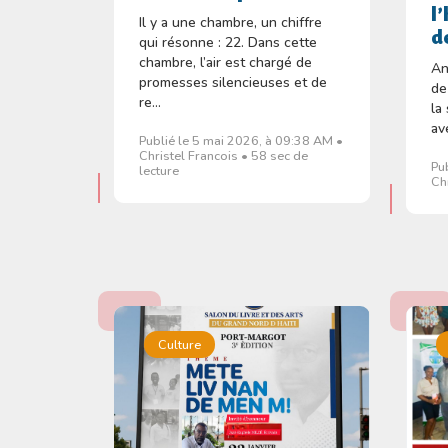
l
Il y a une chambre, un chiffre
d
qui résonne : 22. Dans cette
chambre, l’air est chargé de
An
promesses silencieuses et de
de
re...
la
av
Publié le 5 mai 2026, à 09:38 AM •
Christel Francois • 58 sec de
Pu
lecture
Ch
Culture