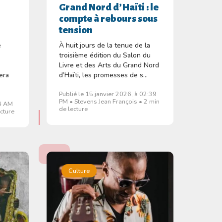
r
Grand Nord d’Haïti : le
compte à rebours sous
tension
e
À huit jours de la tenue de la
troisième édition du Salon du
à
Livre et des Arts du Grand Nord
pera
d’Haïti, les promesses de s...
Publié le 15 janvier 2026, à 02:39
PM • Stevens Jean François • 2 min
34 AM
de lecture
ecture
Culture