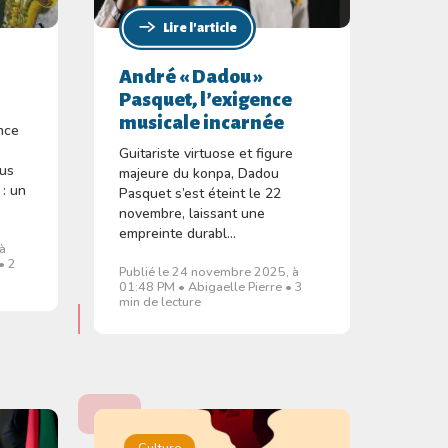
Lire l'article
s
André « Dadou »
Pasquet, l’exigence
musicale incarnée
nce
Guitariste virtuose et figure
lus
majeure du konpa, Dadou
 : un
Pasquet s’est éteint le 22
novembre, laissant une
empreinte durabl...
 à
• 2
Publié le 24 novembre 2025, à
01:48 PM • Abigaelle Pierre • 3
min de lecture
Culture