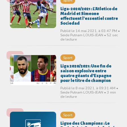
Sport
Liga-2020/2021 : L'Atletico de
Madrid et Simeone
effectuent l'essentiel contre
Sociedad
Publié le 14 mai 2021, à 03:47 PM •
Seide Putnam LOUIS-JEAN • 52 sec
de lecture
Sport
Liga 2020/2021: Une fin de
saison explosive entre
quatre géants d’Espagne
pour le titre de champion
Publié le 8 mai 2021, à 09:31 AM •
Seide Putnam LOUIS-JEAN • 3 min
de lecture
Sport
Ligue des Champions : Le