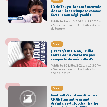
JO de Tokyo : la santé mentale
des athlètes s’impose comme
facteur non négligeable!
Publié le 1er août 2021, à 11:37 AM
• Seide Putnam LOUIS-JEAN • 4 min
de lecture
Sport
JO 2020/2021 : Non, Emilie
Faith Grand Pierre n’a pas
remporté de médaille d’or
Publié le 26 juillet 2021, à 12:36 PM
• Seide Putnam LOUIS-JEAN • 56
sec de lecture
Sport
Football -Sanction : Rosnick
GRANT, un autre grand
dignitaire du football haïtien