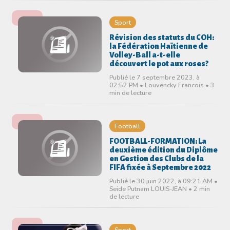
Sport
Révision des statuts du COH:
la Fédération Haïtienne de
Volley-Ball a-t-elle
découvert le pot aux roses?
Publié le 7 septembre 2023, à
02:52 PM • Louvencky Francois • 3
min de lecture
Football
FOOTBALL-FORMATION: La
deuxième édition du Diplôme
en Gestion des Clubs de la
FIFA fixée à Septembre 2022
Publié le 30 juin 2022, à 09:21 AM •
Seide Putnam LOUIS-JEAN • 2 min
de lecture
Sport