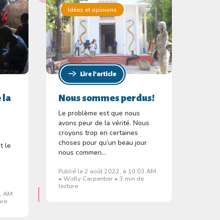
Idées et opinions
Lire l'article
 la
Nous sommes perdus!
Le problème est que nous
avons peur de la vérité. Nous
croyons trop en certaines
choses pour qu’un beau jour
t le
nous commen...
Publié le 2 août 2022, à 10:03 AM
• Widly Carpentier • 3 min de
lecture
41 AM
ure