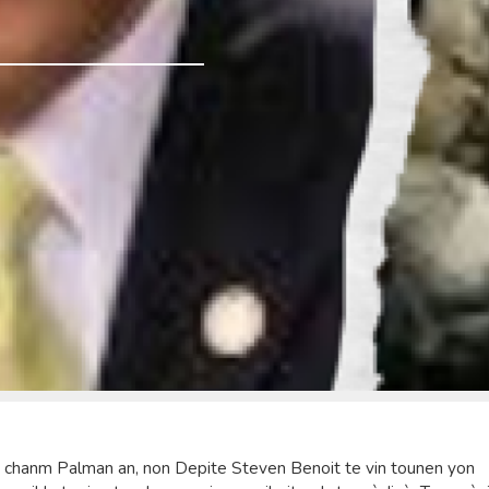
2 chanm Palman an, non Depite Steven Benoit te vin tounen yon