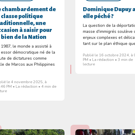
e chambardement de
Dominique Dupuy a
a classe politique
elle péché ?
raditionnelle, une
La question de la déportat
ccasion à saisir pour
masse d'immigrés soulève 
e bien de la Nation
enjeux complexes et délica
tant sur le plan éthique que
 1987, le monde a assisté à
 essor démocratique né de la
Publié le 16 octobre 2024, à
ute de dictatures comme
PM • La rédaction • 3 min de
lle de Marcos aux Philippines
lecture
.
blié le 4 novembre 2025, à
:46 PM • La rédaction • 4 min de
cture