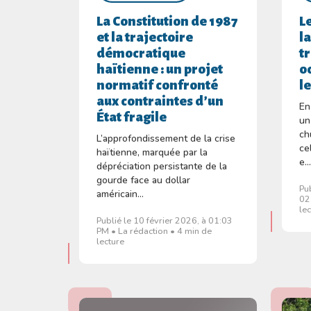
La Constitution de 1987
L
et la trajectoire
l
démocratique
t
haïtienne : un projet
o
normatif confronté
l
aux contraintes d’un
En
État fragile
un
ch
L’approfondissement de la crise
ce
haïtienne, marquée par la
e..
dépréciation persistante de la
gourde face au dollar
Pu
américain...
02
le
Publié le 10 février 2026, à 01:03
PM • La rédaction • 4 min de
lecture