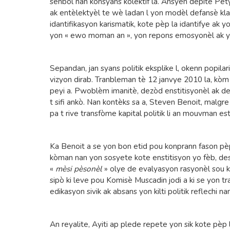
senbòl nan konsyans kolektif la. Ansyen depite Petyo
ak entèlektyèl te wè ladan l yon modèl defansè kla
idantifikasyon karismatik, kote pèp la idantifye ak y
yon « ewo moman an », yon repons emosyonèl ak yon
Sepandan, jan syans politik eksplike l, okenn popilarit
vizyon dirab. Tranbleman tè 12 janvye 2010 la, kòm
peyi a. Pwoblèm imanitè, dezòd enstitisyonèl ak d
t sifi ankò. Nan kontèks sa a, Steven Benoit, malgre 
pa t rive transfòme kapital politik li an mouvman estr
Ka Benoit a se yon bon etid pou konprann fason pèp a
kòman nan yon sosyete kote enstitisyon yo fèb, de
«
mèsi pèsonèl
» olye de evalyasyon rasyonèl sou 
sipò ki leve pou Komisè Muscadin jodi a ki se yon tra
edikasyon sivik ak absans yon kilti politik reflechi n
An reyalite, Ayiti ap plede repete yon sik kote pèp 