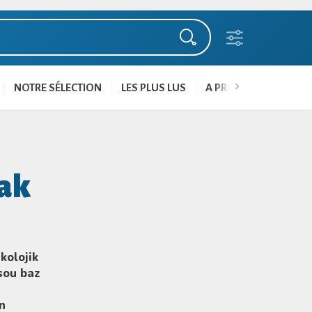
NOTRE SÉLECTION
LES PLUS LUS
A PROPOS
NOUS 
 ak
kolojik
sou baz
n
n