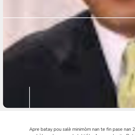
Apre batay pou salè minimòm nan te fin pase nan 