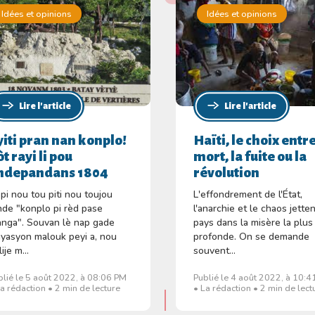
Idées et opinions
Idées et opinions
Lire l'article
Lire l'article
yiti pran nan konplo!
Haïti, le choix entre
t rayi li pou
mort, la fuite ou la
ndepandans 1804
révolution
pi nou tou piti nou toujou
L'effondrement de l'État,
nde "konplo pi rèd pase
l'anarchie et le chaos jetten
nga". Souvan lè nap gade
pays dans la misère la plus
tiyasyon malouk peyi a, nou
profonde. On se demande
ije m...
souvent...
blié le 5 août 2022, à 08:06 PM
Publié le 4 août 2022, à 10:
La rédaction • 2 min de lecture
• La rédaction • 2 min de lect