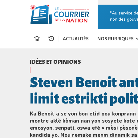
"Au service d
non des gouve
ACTUALITÉS
NOS RUBRIQUES
IDÉES ET OPINIONS
Steven Benoit ant
limit estrikti poli
Ka Benoit a se yon bon etid pou konprann f
montre aklè kòman nan yon sosyete kote e
emosyon, senpati, oswa efè « mèsi pèsonèl
kandida yo. Nou remake menm dinamik sa a