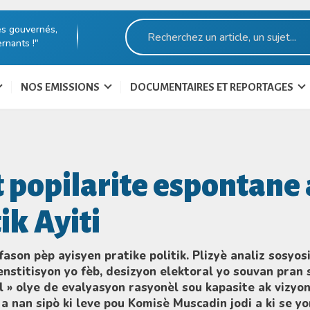
es gouvernés,
rnants !"
NOS EMISSIONS
DOCUMENTAIRES ET REPORTAGES
 popilarite espontane
tik Ayiti
ason pèp ayisyen pratike politik. Plizyè analiz sosyosi
nstitisyon yo fèb, desizyon elektoral yo souvan pran 
 » olye de evalyasyon rasyonèl sou kapasite ak vizyo
 nan sipò ki leve pou Komisè Muscadin jodi a ki se yo