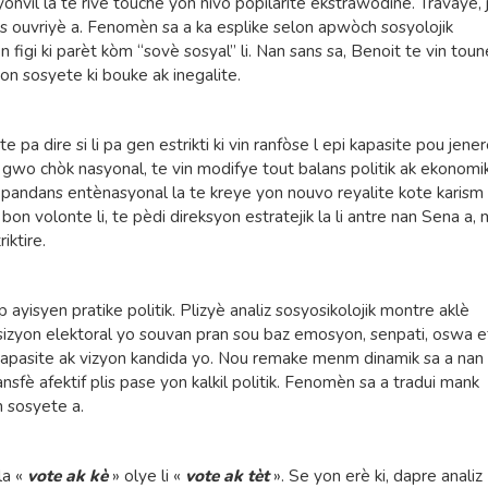
nvil la te rive touche yon nivo popilarite ekstrawòdinè. Travayè, 
s ouvriyè a. Fenomèn sa a ka esplike selon apwòch sosyolojik
on figi ki parèt kòm “sovè sosyal” li. Nan sans sa, Benoit te vin tou
 sosyete ki bouke ak inegalite.
e pa dire si li pa gen estrikti ki vin ranfòse l epi kapasite pou jene
 gwo chòk nasyonal, te vin modifye tout balans politik ak ekonomi
epandans entènasyonal la te kreye yon nouvo reyalite kote karism
bon volonte li, te pèdi direksyon estratejik la li antre nan Sena a,
iktire.
yisyen pratike politik. Plizyè analiz sosyosikolojik montre aklè
sizyon elektoral yo souvan pran sou baz emosyon, senpati, oswa e
kapasite ak vizyon kandida yo. Nou remake menm dinamik sa a nan
nsfè afektif plis pase yon kalkil politik. Fenomèn sa a tradui mank
an sosyete a.
la «
vote ak kè
» olye li «
vote ak tèt
». Se yon erè ki, dapre analiz