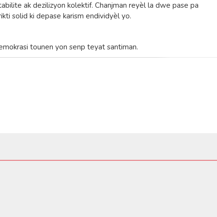
bilite ak dezilizyon kolektif. Chanjman reyèl la dwe pase pa
rikti solid ki depase karism endividyèl yo.
emokrasi tounen yon senp teyat santiman.