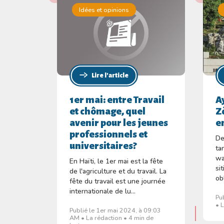
Idées et opinions
Lire l'article
1er mai: entre Travail
A
et chômage, quel
Zò
avenir pour les jeunes
e
professionnels et
De
universitaires?
ta
wa
En Haïti, le 1er mai est la fête
si
de l'agriculture et du travail. La
obl
fête du travail est une journée
internationale de lu...
Pu
• 
Publié le 1er mai 2024, à 09:03
AM • La rédaction • 4 min de