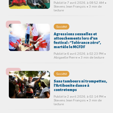
Publié le 7 avril 2026, à 08:52 AM •
Stevens Jean François • 3 min de
lecture
Société
Agressions sexuelles et
attouchements lors d’un
festival : “Tolérance zéro”,
martèle le MCFDF
Publié le 6 avril 2026, à 02:23 PM •
Abigaelle Pierre • 3 min de lecture
Société
Sans tambours ni trompettes,
l’Artibonite danse à
contretemps
Publié le 2 avril 2026, à 02:14 PM •
Stevens Jean François • 3 min de
lecture