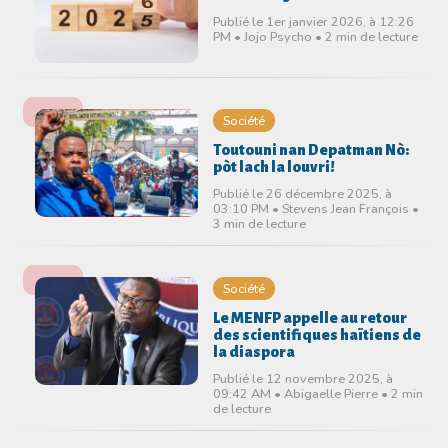
Publié le 1er janvier 2026, à 12:26
PM • Jojo Psycho • 2 min de lecture
Société
Toutouni nan Depatman Nò:
pòt lach la louvri!
Publié le 26 décembre 2025, à
03:10 PM • Stevens Jean François •
3 min de lecture
Société
Le MENFP appelle au retour
des scientifiques haïtiens de
la diaspora
Publié le 12 novembre 2025, à
09:42 AM • Abigaelle Pierre • 2 min
de lecture