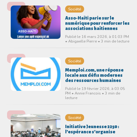
Société
Asso-Haïti parie sur le
numérique pour renforcer les
associations haïtiennes
Publié le 16 mars 2026, à 01:03 PM
• Abigaelle Pierre • 3 min de lecture
Société
Memploi.com, une réponse
locale aux défis modernes
des ressources humaines
Publié le 19 février 2026, à 03:05
PM • Annie Francois • 3 min de
lecture
Société
Initiative Jeunesse 2250 :
l’espérance s’organise