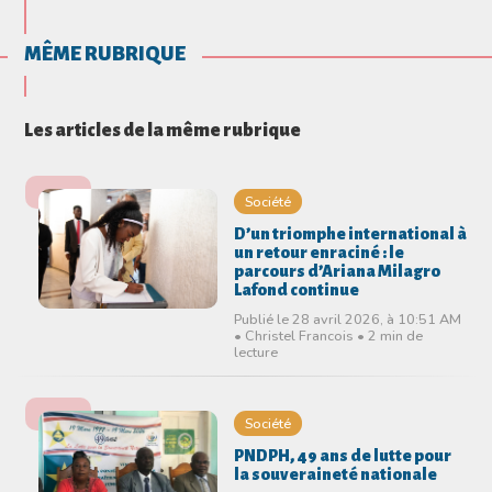
MÊME RUBRIQUE
Les articles de la même rubrique
Société
D’un triomphe international à
un retour enraciné : le
parcours d’Ariana Milagro
Lafond continue
Publié le 28 avril 2026, à 10:51 AM
• Christel Francois • 2 min de
lecture
Société
PNDPH, 49 ans de lutte pour
la souveraineté nationale