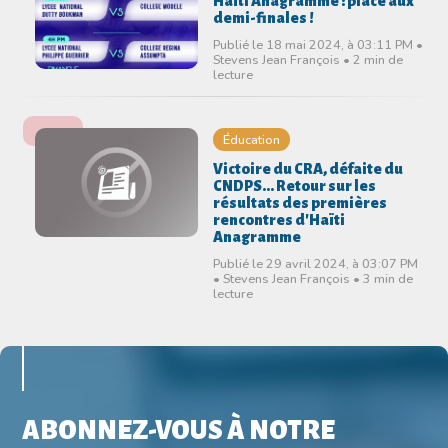
Haïti Anagramme : place aux
demi-finales !
Publié le 18 mai 2024, à 03:11 PM •
Stevens Jean François • 2 min de
lecture
Éducation
Victoire du CRA, défaite du
CNDPS... Retour sur les
résultats des premières
rencontres d'Haïti
Anagramme
Publié le 29 avril 2024, à 03:07 PM
• Stevens Jean François • 3 min de
lecture
ABONNEZ-VOUS À NOTRE