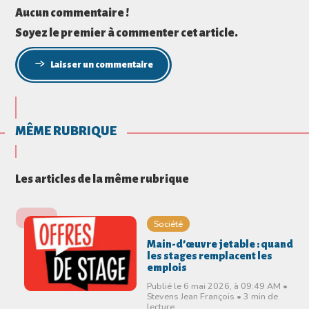
Aucun commentaire !
Soyez le premier à commenter cet article.
Laisser un commentaire
MÊME RUBRIQUE
Les articles de la même rubrique
Société
Main-d’œuvre jetable : quand
les stages remplacent les
emplois
Publié le 6 mai 2026, à 09:49 AM •
Stevens Jean François • 3 min de
lecture