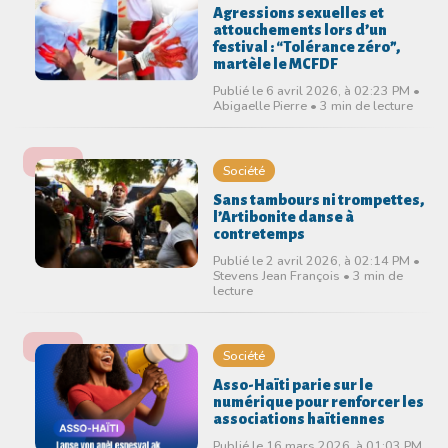
Agressions sexuelles et
attouchements lors d’un
festival : “Tolérance zéro”,
martèle le MCFDF
Publié le 6 avril 2026, à 02:23 PM •
Abigaelle Pierre • 3 min de lecture
Société
Sans tambours ni trompettes,
l’Artibonite danse à
contretemps
Publié le 2 avril 2026, à 02:14 PM •
Stevens Jean François • 3 min de
lecture
Société
Asso-Haïti parie sur le
numérique pour renforcer les
associations haïtiennes
Publié le 16 mars 2026, à 01:03 PM