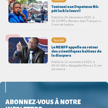
Toutouni nan Depatman Nò:
pòt lach la louvri!
Publié le 26 décembre 2025, à
03:10 PM • Stevens Jean François •
3 min de lecture
Société
Le MENFP appelle au retour
des scientifiques haïtiens de
la diaspora
Publié le 12 novembre 2025, à
09:42 AM • Abigaelle Pierre • 2 min
de lecture
ABONNEZ-VOUS À NOTRE