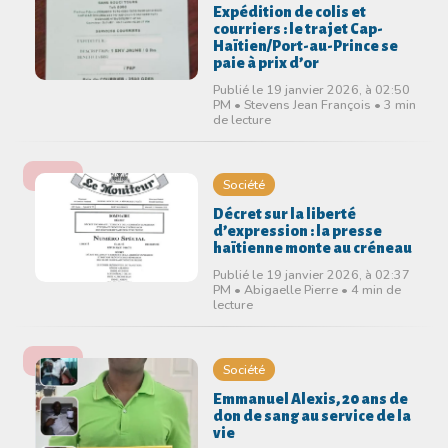
Expédition de colis et
courriers : le trajet Cap-
Haïtien/Port-au-Prince se
paie à prix d’or
Publié le 19 janvier 2026, à 02:50
PM • Stevens Jean François • 3 min
de lecture
Société
Décret sur la liberté
d’expression : la presse
haïtienne monte au créneau
Publié le 19 janvier 2026, à 02:37
PM • Abigaelle Pierre • 4 min de
lecture
Société
Emmanuel Alexis, 20 ans de
don de sang au service de la
vie