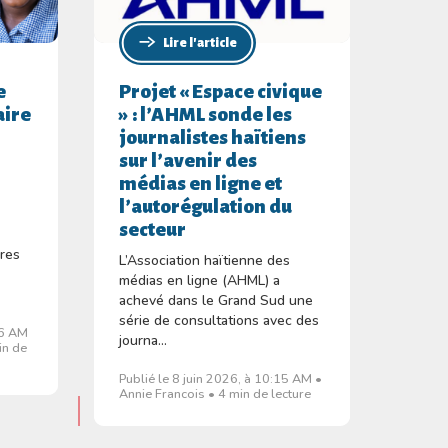
Lire l'article
e
Projet « Espace civique
aire
» : l’AHML sonde les
journalistes haïtiens
sur l’avenir des
médias en ligne et
l’autorégulation du
secteur
ires
L’Association haïtienne des
médias en ligne (AHML) a
achevé dans le Grand Sud une
série de consultations avec des
06 AM
journa...
in de
Publié le 8 juin 2026, à 10:15 AM •
Annie Francois • 4 min de lecture