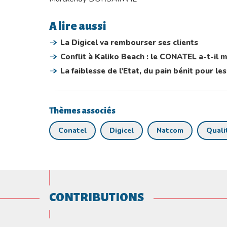
A lire aussi
La Digicel va rembourser ses clients
Conflit à Kaliko Beach : le CONATEL a-t-il m
La faiblesse de l’Etat, du pain bénit pour 
Thèmes associés
Conatel
Digicel
Natcom
Quali
CONTRIBUTIONS