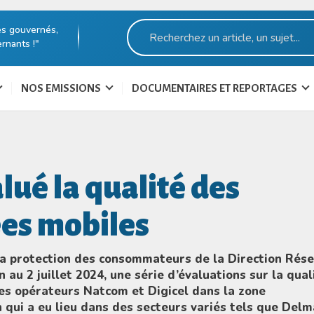
es gouvernés,
rnants !"
NOS EMISSIONS
DOCUMENTAIRES ET REPORTAGES
ué la qualité des
ées mobiles
 la protection des consommateurs de la Direction Rés
 au 2 juillet 2024, une série d’évaluations sur la qual
les opérateurs Natcom et Digicel dans la zone
n qui a eu lieu dans des secteurs variés tels que Delm