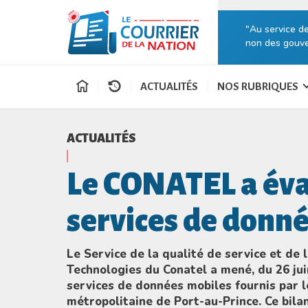
"Au service d
non des gouve
ACTUALITÉS
NOS RUBRIQUES
ACTUALITÉS
Le CONATEL a éval
services de donn
Le Service de la qualité de service et de
Technologies du Conatel a mené, du 26 juin
services de données mobiles fournis par 
métropolitaine de Port-au-Prince. Ce bila