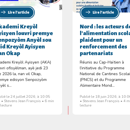
Lire l'article
Lire l'article
kademi Kreyòl
Nord : les acteurs d
yisyen louvri premye
l'alimentation scol
enpozyòm Anyèl sou
plaident pour un
tid Kreyòl Ayisyen
renforcement des
an Okap
partenariats
ademi Kreyòl Ayisyen (AKA)
Réunis au Cap-Haïtien à
uvri ofisyèlman, ayè jedi 23
l'initiative du Programme
yè 2026 la, nan vil Okap,
National de Cantines Scola
emye edisyon Senpozyòm
(PNCS) et du Programme
yèl s...
Alimentaire Mond...
blié le 24 juillet 2026, à 10:05
Publié le 18 juin 2026, à 10:
 • Stevens Jean François • 6 min
• Stevens Jean François • 4 m
 lecture
lecture