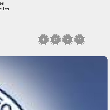
es
e les