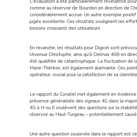
L'évaluation a été particulièrement révélatrice pou
comme au réservoir de Bourdon en direction de Chris
considérablement accrue. Un autre exemple positif
jugée excellente. Ces résultats soulignent les effor
besoins croissants des utilisateurs.
En revanche, les résultats pour Digicel sont préoccu
l’Avenue Christophe, ainsi qu'à Delmas 40B en direc
été qualifiée de catastrophique. La fluctuation de 
Marie-Thérèse, est également alarmante. Ces points
opérateur, crucial pour la satisfaction de sa clientèle
Le rapport du Conatel met également en évidence d
présence généralisée des signaux 4G dans la major
4G à H ou E soulèvent des questions sur la stabilit
réservoir au Haut-Turgeau – potentiellement causé
Une autre question soulevée dans le rapport est cel