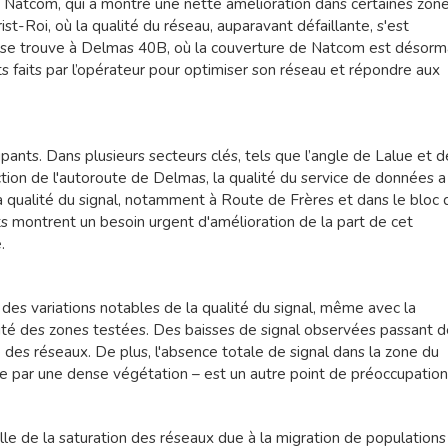
r Natcom, qui a montré une nette amélioration dans certaines zone
t-Roi, où la qualité du réseau, auparavant défaillante, s'est
 se trouve à Delmas 40B, où la couverture de Natcom est désorm
ts faits par l’opérateur pour optimiser son réseau et répondre aux
pants. Dans plusieurs secteurs clés, tels que l’angle de Lalue et d
tion de l'autoroute de Delmas, la qualité du service de données a
la qualité du signal, notamment à Route de Frères et dans le bloc 
 montrent un besoin urgent d'amélioration de la part de cet
.
es variations notables de la qualité du signal, même avec la
ité des zones testées. Des baisses de signal observées passant d
é des réseaux. De plus, l'absence totale de signal dans la zone du
e par une dense végétation – est un autre point de préoccupation
le de la saturation des réseaux due à la migration de populations