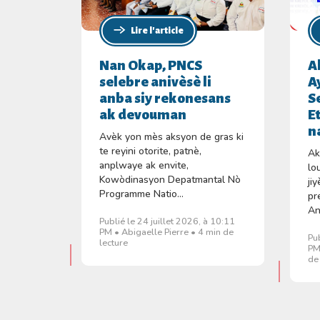
Lire l'article
Nan Okap, PNCS
A
selebre anivèsè li
A
anba siy rekonesans
S
ak devouman
E
n
Avèk yon mès aksyon de gras ki
te reyini otorite, patnè,
Ak
anplwaye ak envite,
lo
Kowòdinasyon Depatmantal Nò
ji
Programme Natio...
pr
An
Publié le 24 juillet 2026, à 10:11
PM • Abigaelle Pierre • 4 min de
Pu
lecture
PM
de