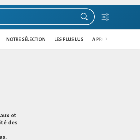
NOTRE SÉLECTION
LES PLUS LUS
A PROPOS
NOUS 
eaux et
ité des
as,