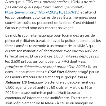
Alors que la FRG est «
opérationnelle
», l’ONU «
ne sait
pas encore quels pays fourniront du personnel
» (
https://news.un.org/fr/story/2025/10/1157615
) et attend
les contributions volontaires de ses États membres pour
couvrir les coûts du personnel de la force. C’est évident !
On nous prend pour des canards sauvages.
La mobilisation internationale pour fournir des unités de
police et militaires travaillant avec la police nationale et les
forces armées ressemble à un remake de la MMAS qui
durant son mandat a dû fonctionner avec environ 40% de
l’effectif prévu. Et ce sont ces 1.000 militaires déployés sur
les 2.500 prévus qui composent la FRG dont «
les
principaux éléments arriveront durant l’été 2026
» lit-on
dans un document intitulé
GSN Fact Sheet
partagé par un
des administrateurs de l’authentique groupe
Press
Releases US Embassy
. S’attendre au déploiement des
5.500 agents de sécurité et 50 civils en Haïti d’ici l’été
2026 est assez optimiste puisqu’Haïti laisse la
communauté internationale indifférente. En atteste le
sous-déploiement de la MMAS à cause du manque de