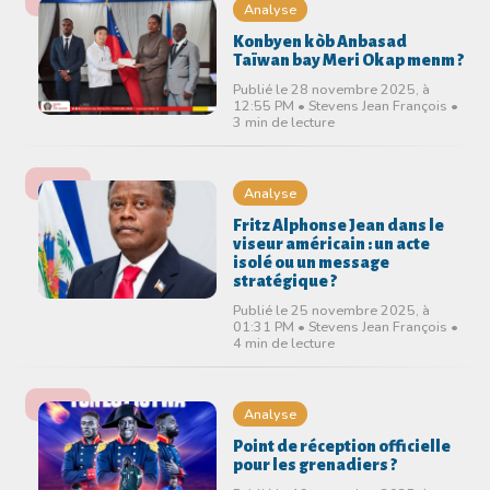
Analyse
Konbyen kòb Anbasad
Taïwan bay Meri Okap menm ?
Publié le 28 novembre 2025, à
12:55 PM • Stevens Jean François •
3 min de lecture
Analyse
Fritz Alphonse Jean dans le
viseur américain : un acte
isolé ou un message
stratégique ?
Publié le 25 novembre 2025, à
01:31 PM • Stevens Jean François •
4 min de lecture
Analyse
Point de réception officielle
pour les grenadiers ?