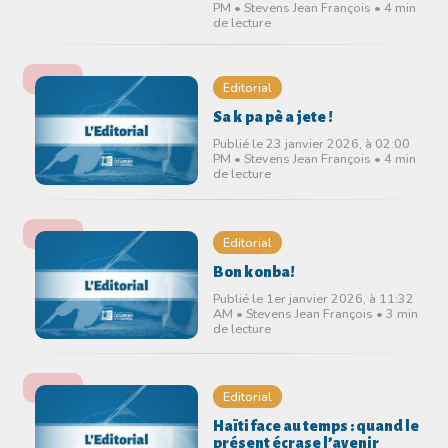
PM • Stevens Jean François • 4 min
de lecture
Editorial
Sa k pa pè a jete !
Publié le 23 janvier 2026, à 02:00
PM • Stevens Jean François • 4 min
de lecture
Editorial
Bon konba!
Publié le 1er janvier 2026, à 11:32
AM • Stevens Jean François • 3 min
de lecture
Editorial
Haïti face au temps : quand le
présent écrase l’avenir